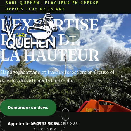
SARL QUEHEN · ÉLAGUEUR EN CREUSE
DEPUIS PLUS DE 15 ANS
L’EXPERTISE
PREND DE
Ouvrir le menu
LA HAUTEUR
Élagage, abattage et travaux forestiers en Creuse et
dans les départements limitrophes.
Demander un devis
Appeler le 06 45 33 53 69
FAITES DÉFILER POUR
DÉCOUVRIR