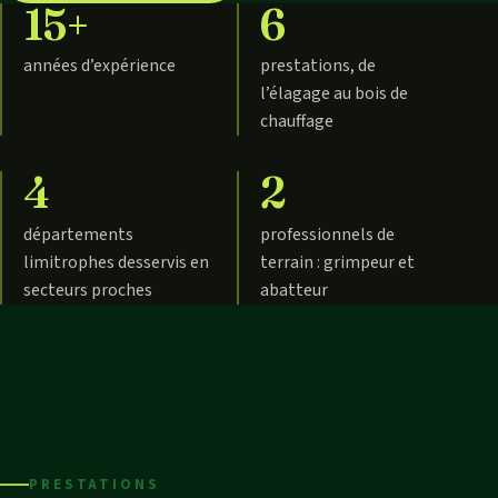
15+
6
années d’expérience
prestations, de
l’élagage au bois de
chauffage
4
2
départements
professionnels de
Démontage
et abattage
limitrophes desservis en
terrain : grimpeur et
technique
secteurs proches
abatteur
PRESTATIONS