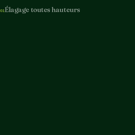
Élagage toutes hauteurs
01
Taille raisonnée et mise en sécurité, sur corde ou en nacelle
selon l’accès.