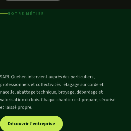
NOTRE MÉTIER
Le travail en hauteur exige
de la
maîtrise technique
,
de la
sécurité
et un vrai
ancrage local
en Creuse.
Facebook
Instagram
SARL Quehen intervient auprès des particuliers,
professionnels et collectivités : élagage sur corde et
nacelle, abattage technique, broyage, débardage et
valorisation du bois. Chaque chantier est préparé, sécurisé
et laissé propre.
Découvrir l’entreprise